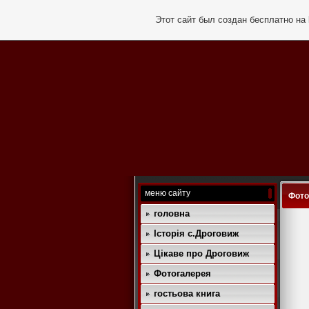
Этот сайт был создан бесплатно на
меню сайту
Фото
головна
Історія с.Дроговиж
Цікаве про Дроговиж
Фотогалерея
гостьова книга