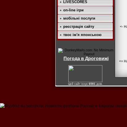
LIVESCORES
on-line ігри
мобільні послуги
реєстрація сайту
<- Н
твоє ім'я японською
Погода в Дроговижі
<= Н
Цей сайт існує
6581
днів.