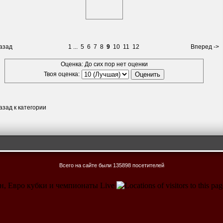
азад
1
...
5
6
7
8
9
10
11
12
Вперед ->
Оценка: До сих пор нет оценки
Твоя оценка:
азад к категории
Всего на сайте были 135898 посетителей